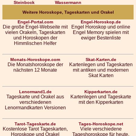
Steinbock
Wassermann
Weitere Horoskope, Tageskarten und Orakel
Engel-Portal.com
Engel-Horoskop.de
Die große Engel-Webseite mit
Engel Horoskop und online
vielen Orakeln, Tageskarten
Engel Memory spielen mit
und Horoskopen der
ewiger Bestenliste
Himmlischen Helfer
Monats-Horoskope.com
Skat-Karten.de
Die Monatshoroskope der
Kartenlegen und Tageskarten
nächsten 12 Monate
mit antiken und modernen
Skat Karten
Lenormand1.de
Kipperkarten.de
Tageskarte und Orakel aus
Kartenlegen und Tageskarte
verschiedenen
mit den Kipperkarten
Lenormandkarten Versionen
Tarot-Tageskarte.de
Tages-Horoskope.net
Kostenlose Tarot Tageskarten,
Viele verschiedene
Horoskope und Orakel
Tageshoroskope für heute,