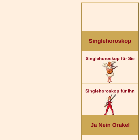
Singlehoroskop
Singlehoroskop für Sie
Singlehoroskop für Ihn
Ja Nein Orakel