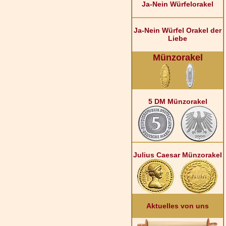
Ja-Nein Würfelorakel
Ja-Nein Würfel Orakel der
Liebe
Münzorakel
5 DM Münzorakel
Julius Caesar Münzorakel
Aktuelles von uns