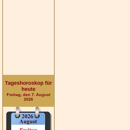
Tageshoroskop für
heute
Freitag, den 7. August
2026