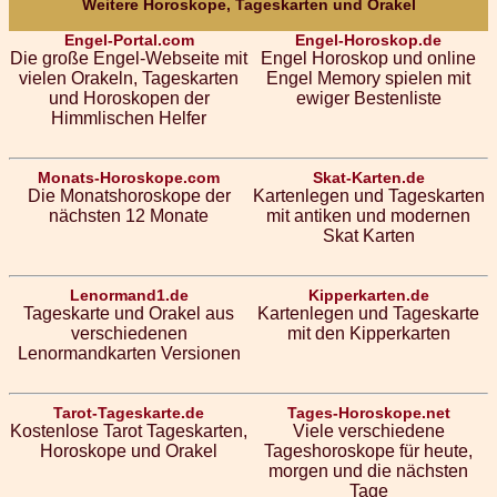
Weitere Horoskope, Tageskarten und Orakel
Engel-Portal.com
Engel-Horoskop.de
Die große Engel-Webseite mit
Engel Horoskop und online
vielen Orakeln, Tageskarten
Engel Memory spielen mit
und Horoskopen der
ewiger Bestenliste
Himmlischen Helfer
Monats-Horoskope.com
Skat-Karten.de
Die Monatshoroskope der
Kartenlegen und Tageskarten
nächsten 12 Monate
mit antiken und modernen
Skat Karten
Lenormand1.de
Kipperkarten.de
Tageskarte und Orakel aus
Kartenlegen und Tageskarte
verschiedenen
mit den Kipperkarten
Lenormandkarten Versionen
Tarot-Tageskarte.de
Tages-Horoskope.net
Kostenlose Tarot Tageskarten,
Viele verschiedene
Horoskope und Orakel
Tageshoroskope für heute,
morgen und die nächsten
Tage