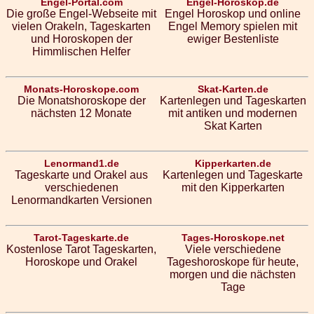
Engel-Portal.com
Engel-Horoskop.de
Die große Engel-Webseite mit
Engel Horoskop und online
vielen Orakeln, Tageskarten
Engel Memory spielen mit
und Horoskopen der
ewiger Bestenliste
Himmlischen Helfer
Monats-Horoskope.com
Skat-Karten.de
Die Monatshoroskope der
Kartenlegen und Tageskarten
nächsten 12 Monate
mit antiken und modernen
Skat Karten
Lenormand1.de
Kipperkarten.de
Tageskarte und Orakel aus
Kartenlegen und Tageskarte
verschiedenen
mit den Kipperkarten
Lenormandkarten Versionen
Tarot-Tageskarte.de
Tages-Horoskope.net
Kostenlose Tarot Tageskarten,
Viele verschiedene
Horoskope und Orakel
Tageshoroskope für heute,
morgen und die nächsten
Tage