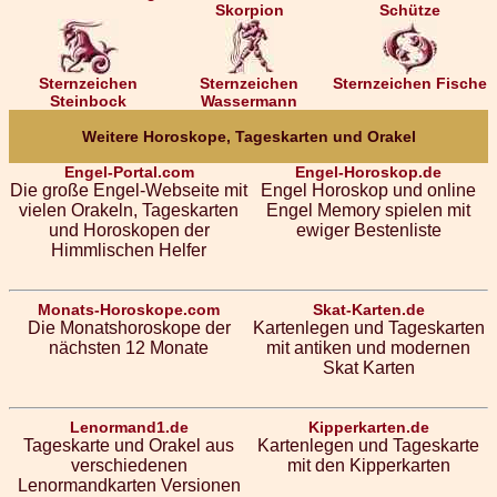
Skorpion
Schütze
Sternzeichen
Sternzeichen
Sternzeichen Fische
Steinbock
Wassermann
Weitere Horoskope, Tageskarten und Orakel
Engel-Portal.com
Engel-Horoskop.de
Die große Engel-Webseite mit
Engel Horoskop und online
vielen Orakeln, Tageskarten
Engel Memory spielen mit
und Horoskopen der
ewiger Bestenliste
Himmlischen Helfer
Monats-Horoskope.com
Skat-Karten.de
Die Monatshoroskope der
Kartenlegen und Tageskarten
nächsten 12 Monate
mit antiken und modernen
Skat Karten
Lenormand1.de
Kipperkarten.de
Tageskarte und Orakel aus
Kartenlegen und Tageskarte
verschiedenen
mit den Kipperkarten
Lenormandkarten Versionen