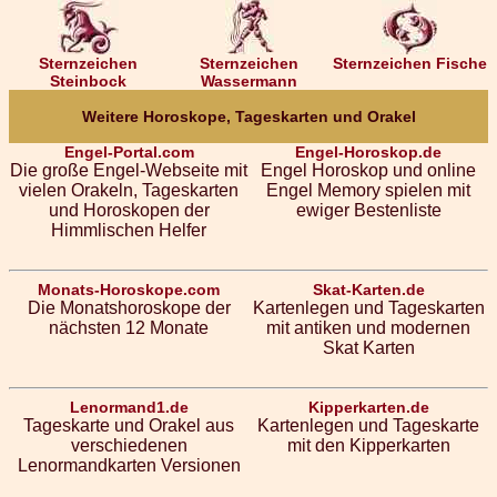
Sternzeichen
Sternzeichen
Sternzeichen Fische
Steinbock
Wassermann
Weitere Horoskope, Tageskarten und Orakel
Engel-Portal.com
Engel-Horoskop.de
Die große Engel-Webseite mit
Engel Horoskop und online
vielen Orakeln, Tageskarten
Engel Memory spielen mit
und Horoskopen der
ewiger Bestenliste
Himmlischen Helfer
Monats-Horoskope.com
Skat-Karten.de
Die Monatshoroskope der
Kartenlegen und Tageskarten
nächsten 12 Monate
mit antiken und modernen
Skat Karten
Lenormand1.de
Kipperkarten.de
Tageskarte und Orakel aus
Kartenlegen und Tageskarte
verschiedenen
mit den Kipperkarten
Lenormandkarten Versionen