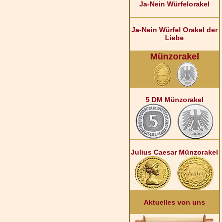
Ja-Nein Würfelorakel
Ja-Nein Würfel Orakel der
Liebe
Münzorakel
5 DM Münzorakel
Julius Caesar Münzorakel
Aktuelles von uns