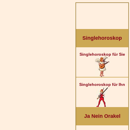
Singlehoroskop
Singlehoroskop für Sie
Singlehoroskop für Ihn
Ja Nein Orakel