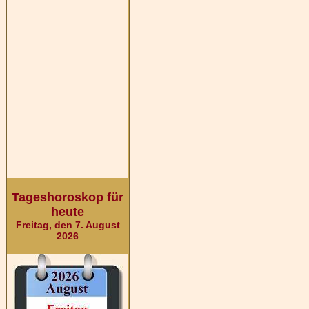
Tageshoroskop für
heute
Freitag, den 7. August
2026