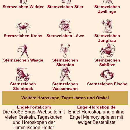
Sternzeichen Widder
Sternzeichen Stier
Sternzeichen
Zwillinge
Sternzeichen Krebs
Sternzeichen Löwe
Sternzeichen
Jungfrau
Sternzeichen Waage
Sternzeichen
Sternzeichen
Skorpion
Schütze
Sternzeichen
Sternzeichen
Sternzeichen Fische
Steinbock
Wassermann
Weitere Horoskope, Tageskarten und Orakel
Engel-Portal.com
Engel-Horoskop.de
Die große Engel-Webseite mit
Engel Horoskop und online
vielen Orakeln, Tageskarten
Engel Memory spielen mit
und Horoskopen der
ewiger Bestenliste
Himmlischen Helfer