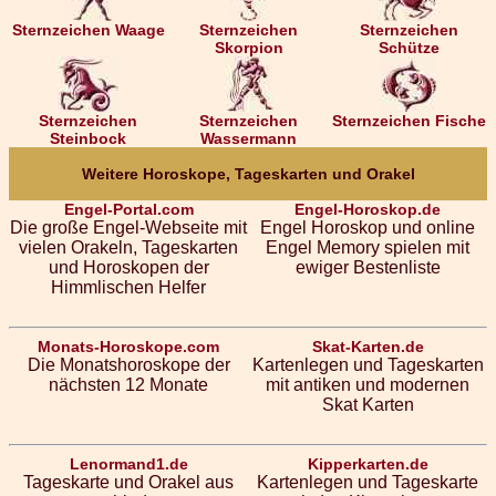
Sternzeichen Waage
Sternzeichen
Sternzeichen
Skorpion
Schütze
Sternzeichen
Sternzeichen
Sternzeichen Fische
Steinbock
Wassermann
Weitere Horoskope, Tageskarten und Orakel
Engel-Portal.com
Engel-Horoskop.de
Die große Engel-Webseite mit
Engel Horoskop und online
vielen Orakeln, Tageskarten
Engel Memory spielen mit
und Horoskopen der
ewiger Bestenliste
Himmlischen Helfer
Monats-Horoskope.com
Skat-Karten.de
Die Monatshoroskope der
Kartenlegen und Tageskarten
nächsten 12 Monate
mit antiken und modernen
Skat Karten
Lenormand1.de
Kipperkarten.de
Tageskarte und Orakel aus
Kartenlegen und Tageskarte