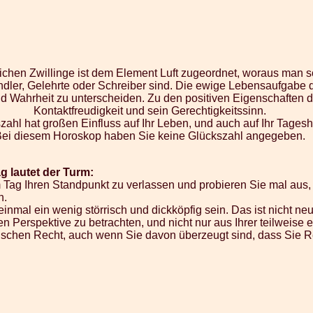
zeichen Zwillinge ist dem Element Luft zugeordnet, woraus man s
ndler, Gelehrte oder Schreiber sind. Die ewige Lebensaufgabe d
 Wahrheit zu unterscheiden. Zu den positiven Eigenschaften d
Kontaktfreudigkeit und sein Gerechtigkeitssinn.
zahl hat großen Einfluss auf Ihr Leben, und auch auf Ihr Tages
Bei diesem Horoskop haben Sie keine Glückszahl angegeben.
g lautet der Turm:
Tag Ihren Standpunkt zu verlassen und probieren Sie mal aus, 
n.
nmal ein wenig störrisch und dickköpfig sein. Das ist nicht neu
en Perspektive zu betrachten, und nicht nur aus Ihrer teilweise e
hen Recht, auch wenn Sie davon überzeugt sind, dass Sie R