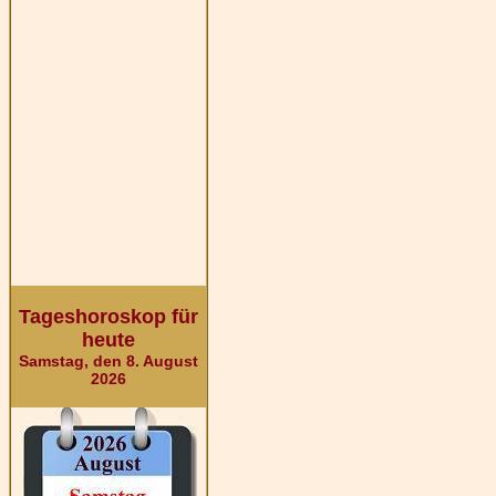
Tageshoroskop für
heute
Samstag, den 8. August
2026