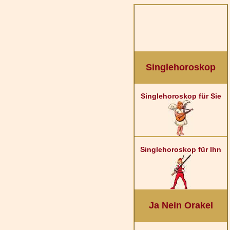
Singlehoroskop
Singlehoroskop für Sie
Singlehoroskop für Ihn
Ja Nein Orakel