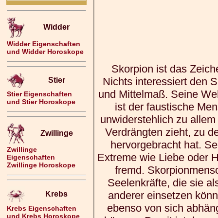
Widder
Widder Eigenschaften
und Widder Horoskope
Skorpion ist das Zeich
Nichts interessiert den 
Stier
und Mittelmaß. Seine Welt
Stier Eigenschaften
und Stier Horoskope
ist der faustische Me
unwiderstehlich zu alle
Verdrängten zieht, zu d
Zwillinge
hervorgebracht hat. S
Zwillinge
Extreme wie Liebe oder H
Eigenschaften
Zwillinge Horoskope
fremd. Skorpionmensc
Seelenkräfte, die sie a
anderer einsetzen könn
Krebs
ebenso von sich abhäng
Krebs Eigenschaften
und Krebs Horoskope